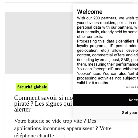
Welcome
With our 200
partners
, we wish t
your devices (cookies, pixels in em
personal data with our partners, w
in our emails, already held by some o
other contexts.
Processing this data (identifiers,
loyalty programs, IP, postal add
geolocation, etc.) allows devel
content, commercial offers and ad
(including by email, post, SMS, pho
them, measuring their performance
You can "accept all" and withdraw
"cookie" icon
. You can also "set d
processing activities not subject
valid for 6 months.
Sécurité globale
powered 
Comment savoir si mon téléphone est
Accep
piraté ? Les signes qui doivent vous
alerter
Set your
Votre batterie se vide trop vite ? Des
applications inconnues apparaissent ? Votre
téléphone chauffe