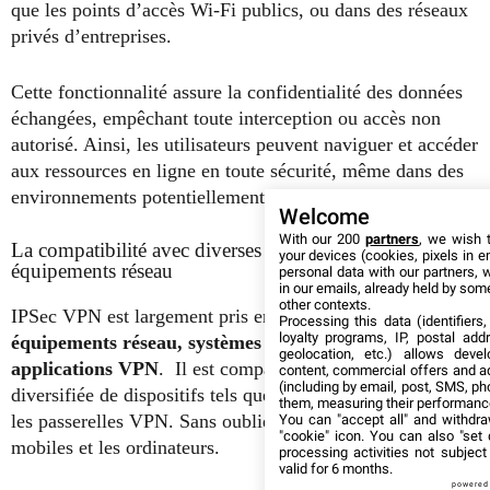
que les points d’accès Wi-Fi publics, ou dans des réseaux
privés d’entreprises.
Cette fonctionnalité assure la confidentialité des données
échangées, empêchant toute interception ou accès non
autorisé. Ainsi, les utilisateurs peuvent naviguer et accéder
aux ressources en ligne en toute sécurité, même dans des
environnements potentiellement hostiles.
Welcome
With our 200
partners
, we wish 
La compatibilité avec diverses plateformes et
your devices (cookies, pixels in e
équipements réseau
personal data with our partners, 
in our emails, already held by some 
other contexts.
IPSec VPN est largement pris en charge par de nombreux
Processing this data (identifiers
loyalty programs, IP, postal ad
équipements réseau, systèmes d’exploitation
et
geolocation, etc.) allows deve
applications VPN
. Il est compatible avec une gamme
content, commercial offers and a
(including by email, post, SMS, ph
diversifiée de dispositifs tels que les routeurs, les pare-feu,
them, measuring their performanc
les passerelles VPN. Sans oublier les périphériques
You can "accept all" and withdra
"cookie" icon
. You can also "set 
mobiles et les ordinateurs.
processing activities not subjec
valid for 6 months.
powered