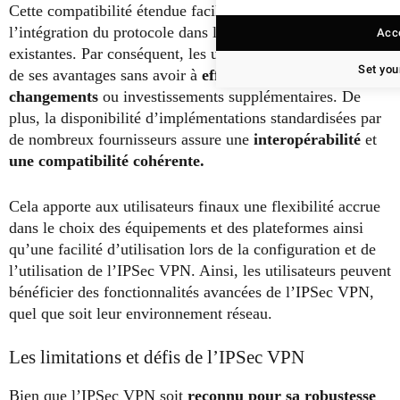
Cette compatibilité étendue facilite grandement
l’intégration du protocole dans les infrastructures réseau
Acce
existantes. Par conséquent, les utilisateurs peuvent profiter
Set you
de ses avantages sans avoir à
effectuer d’importants
changements
ou investissements supplémentaires. De
plus, la disponibilité d’implémentations standardisées par
de nombreux fournisseurs assure une
interopérabilité
et
une compatibilité cohérente.
Cela apporte aux utilisateurs finaux une flexibilité accrue
dans le choix des équipements et des plateformes ainsi
qu’une facilité d’utilisation lors de la configuration et de
l’utilisation de l’IPSec VPN. Ainsi, les utilisateurs peuvent
bénéficier des fonctionnalités avancées de l’IPSec VPN,
quel que soit leur environnement réseau.
Les limitations et défis de l’IPSec VPN
Bien que l’IPSec VPN soit
reconnu pour sa robustesse