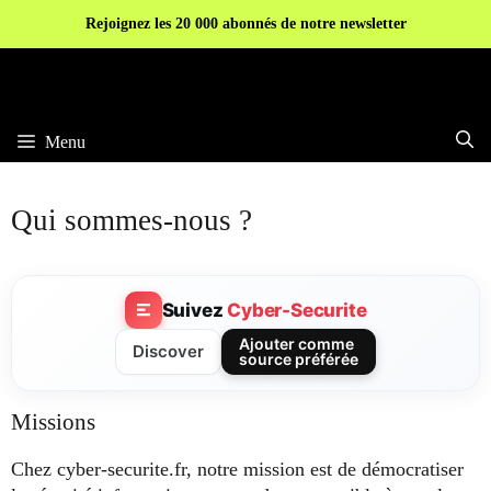
Aller
Rejoignez les 20 000 abonnés de notre newsletter
au
contenu
Menu
Qui sommes-nous ?
Suivez
Cyber-Securite
Ajouter comme
Discover
source préférée
Missions​
Chez cyber-securite.fr, notre mission est de démocratiser