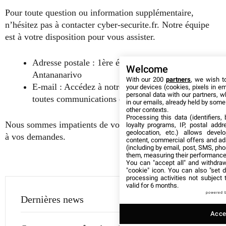
Pour toute question ou information supplémentaire,
n’hésitez pas à contacter cyber-securite.fr. Notre équipe
est à votre disposition pour vous assister.
Adresse postale : 1ère étage immeuble Jacaranda,
Welcome
Antananarivo
With our 200
partners
, we wish t
E-mail : Accédez à notre page de contact pour
your devices (cookies, pixels in em
personal data with our partners, w
toutes communications électroniques.
in our emails, already held by some o
other contexts.
Processing this data (identifiers,
Nous sommes impatients de vous entendre et de répondre
loyalty programs, IP, postal add
geolocation, etc.) allows devel
à vos demandes.
content, commercial offers and ad
(including by email, post, SMS, pho
them, measuring their performance
You can "accept all" and withdraw
"cookie" icon
. You can also "set d
processing activities not subject
valid for 6 months.
powered 
Dernières news
Accep