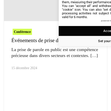
them, measuring their performance
You can "accept all" and withdraw
"cookie" icon
. You can also "set d
processing activities not subject
valid for 6 months.
powered 
Accep
Conférence
Événements de prise de parole à venir
Set your
La prise de parole en public est une compétence
précieuse dans divers secteurs et contextes.
15 décembre 2024