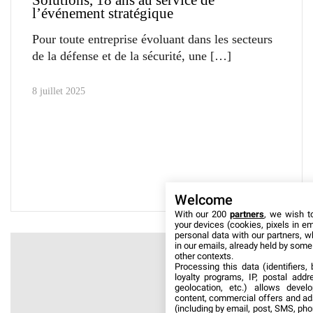
Solutions, 18 ans au service de
l’événement stratégique
Pour toute entreprise évoluant dans les secteurs
de la défense et de la sécurité, une
8 juillet 2025
Welcome
With our 200
partners
, we wish t
your devices (cookies, pixels in em
personal data with our partners, w
in our emails, already held by some o
other contexts.
Processing this data (identifiers,
loyalty programs, IP, postal add
geolocation, etc.) allows devel
content, commercial offers and ad
(including by email, post, SMS, pho