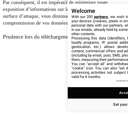
Par conséquent, il est impératif de minimiser toute
exposition d’informations sur la toile. En réduisant votre
Welcome
surface d’attaque, vous diminuerez les opportunités de
With our 200
partners
, we wish t
your devices (cookies, pixels in em
compromission de vos données et systèmes.
personal data with our partners, w
in our emails, already held by some o
other contexts.
Prudence lors du téléchargement de Tor
Processing this data (identifiers,
loyalty programs, IP, postal add
geolocation, etc.) allows devel
content, commercial offers and ad
(including by email, post, SMS, pho
them, measuring their performance
You can "accept all" and withdraw
"cookie" icon
. You can also "set d
processing activities not subject
valid for 6 months.
powered 
Accep
Set your