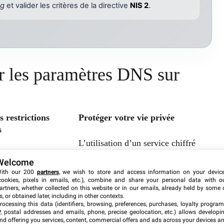
ng
et valider les critères de la directive
NIS 2
.
r les paramètres DNS sur
 restrictions
Protéger votre vie privée
s
L’utilisation d’un service chiffré
ou plateformes
empêche votre opérateur de lister
Welcome
locages DNS locaux
les sites que vous visitez. Pour les
ith our 200
partners
, we wish to store and access information on your devic
anger de serveur
professionnels,
un bon DNS
bloque
cookies, pixels in emails, etc.), combine and share your personal data with o
artners, whether collected on this website or in our emails, already held by some 
ourner
aussi les sites malveillants avant
s, or obtained later, including in other contexts.
ces barrières.
même leur chargement.
rocessing this data (identifiers, browsing, preferences, purchases, loyalty program
P, postal addresses and emails, phone, precise geolocation, etc.) allows developi
nd offering you services, content, commercial offers and ads across your devices a