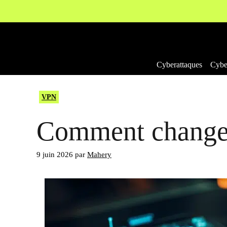
Aller
au
contenu
Cyberattaques
Cyber
VPN
Comment change
9 juin 2026
par
Mahery