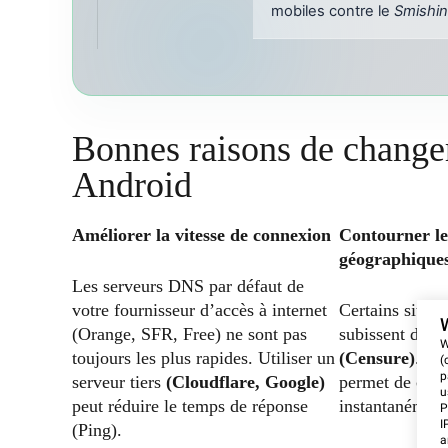
mobiles contre le
Smishi
Bonnes raisons de change
Android
Améliorer la vitesse de connexion
Contourner les
géographique
Les serveurs DNS par défaut de
votre fournisseur d’accès à internet
Certains sites 
(Orange, SFR, Free) ne sont pas
subissent des
b
W
toujours les plus rapides. Utiliser un
(Censure)
. Ch
(
p
serveur tiers
(Cloudflare, Google)
permet de cont
u
peut réduire le temps de réponse
instantanément 
P
I
(Ping).
a