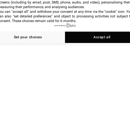
creens (including by email, post, SMS, phone, audio, and video), personalising the
easuring their performance, and analysing audiences.
ou can "accept all" and withdraw your consent at any time via the "cookie" icon
. Y
an also "set detailed preferences" and object to processing activities not subject 
onsent. These choices remain valid for 6 months.
powered by
Set your choices
Accept all