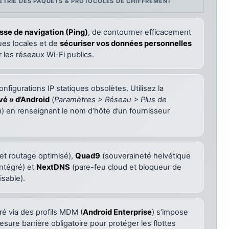
MÉTRIE DES PAQUETS & PROTOCOLES DE CHIFFREMENT
sse de navigation (Ping)
, de contourner efficacement
es locales et de
sécuriser vos données personnelles
r les réseaux Wi-Fi publics.
nfigurations IP statiques obsolètes. Utilisez la
vé » d’Android
(
Paramètres > Réseau > Plus de
n
) en renseignant le nom d’hôte d’un fournisseur
 et routage optimisé),
Quad9
(souveraineté helvétique
intégré) et
NextDNS
(pare-feu cloud et bloqueur de
isable).
ré via des profils MDM (
Android Enterprise
) s’impose
re barrière obligatoire pour protéger les flottes