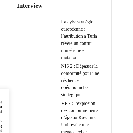
Interview
La cyberstratégie
européenne :
l’attribution à Turla
révèle un conflit
numérique en
mutation
NIS 2 : Dépasser la
conformité pour une
résilience
opérationnelle
stratégique
es
VPN : l’explosion
ur
des contournements
of
d’âge au Royaume-
s,
Uni révèle une
ng
nd
menace cyber