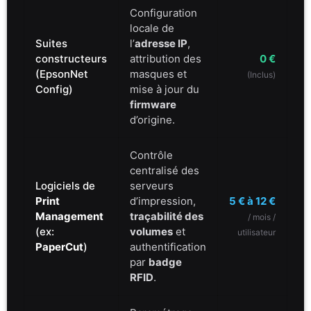
Configuration
locale de
Suites
l’
adresse IP
,
constructeurs
attribution des
0 €
(EpsonNet
masques et
(Inclus)
Config)
mise à jour du
firmware
d’origine.
Contrôle
centralisé des
Logiciels de
serveurs
Print
d’impression,
5 € à 12 €
Management
traçabilité des
/ mois /
(ex:
volumes
et
utilisateur
PaperCut
)
authentification
par
badge
RFID
.