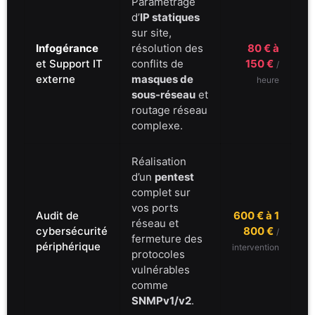
Paramétrage
d’
IP statiques
sur site,
Infogérance
résolution des
80 € à
et Support IT
conflits de
150 €
/
externe
masques de
heure
sous-réseau
et
routage réseau
complexe.
Réalisation
d’un
pentest
complet sur
vos ports
Audit de
600 € à 1
réseau et
cybersécurité
800 €
/
fermeture des
périphérique
intervention
protocoles
vulnérables
comme
SNMPv1/v2
.