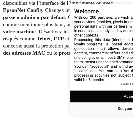
disponibles via l’interface de l’imprimante ou avec
EpsonNet Config
. Changez impérativement
le mot de
Welcome
passe « admin » par défaut
. Ce dernier correspond,
With our 200
partners
, we wish t
your devices (cookies, pixels in em
comme mentionné plus haut, au
numéro de série de
personal data with our partners, w
in our emails, already held by some o
votre machine
. Désactivez les protocoles obsolètes et
other contexts.
risqués comme
Telnet
,
FTP
et
SNMPv1/v2
. Cela
Processing this data (identifiers,
loyalty programs, IP, postal add
concerne aussi la protection par mot de passe, le
filtrage
geolocation, etc.) allows devel
des adresses MAC
ou le
protocole SNMP sécurisé
.
content, commercial offers and ad
(including by email, post, SMS, pho
them, measuring their performance
You can "accept all" and withdraw
"cookie" icon
. You can also "set d
processing activities not subject
valid for 6 months.
powered 
Accep
Set your