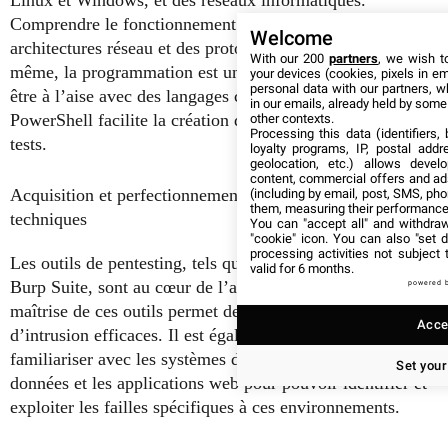
Linux et Windows, et des réseaux informatiques.
Comprendre le fonctionnement des différentes
Welcome
architectures réseau et des protocoles est crucial. De
With our 200
partners
, we wish t
même, la programmation est une compétence essentielle ;
your devices (cookies, pixels in em
personal data with our partners, w
être à l’aise avec des langages comme Python, Bash ou
in our emails, already held by some o
PowerShell facilite la création de scripts utiles lors des
other contexts.
Processing this data (identifiers,
tests.
loyalty programs, IP, postal add
geolocation, etc.) allows devel
content, commercial offers and ad
Acquisition et perfectionnement des compétences
(including by email, post, SMS, pho
them, measuring their performance
techniques
You can "accept all" and withdraw
"cookie" icon
. You can also "set d
processing activities not subject
Les outils de pentesting, tels que Metasploit, Nmap, or
valid for 6 months.
Burp Suite, sont au cœur de l’activité du pentester. La
powered 
maîtrise de ces outils permet de réaliser des tests
Accep
d’intrusion efficaces. Il est également important de se
familiariser avec les systèmes de gestion de bases de
Set your
données et les applications web pour pouvoir identifier et
exploiter les failles spécifiques à ces environnements.