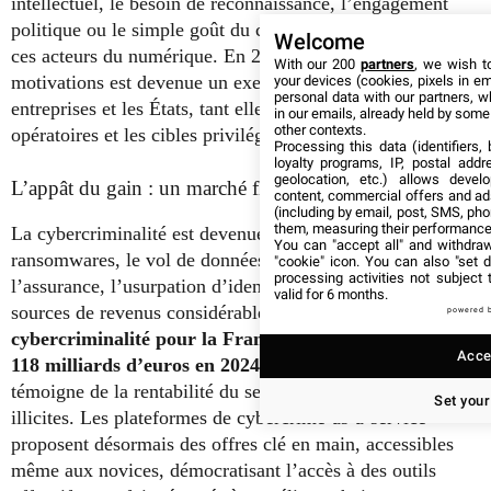
intellectuel, le besoin de reconnaissance, l’engagement
politique ou le simple goût du chaos animent tout autant
Welcome
ces acteurs du numérique. En 2026, l’analyse des
With our 200
partners
, we wish t
motivations est devenue un exercice stratégique pour les
your devices (cookies, pixels in em
personal data with our partners, w
entreprises et les États, tant elle éclaire les modes
in our emails, already held by some o
other contexts.
opératoires et les cibles privilégiées.
Processing this data (identifiers,
loyalty programs, IP, postal add
geolocation, etc.) allows devel
L’appât du gain : un marché florissant
content, commercial offers and ad
(including by email, post, SMS, pho
them, measuring their performance
La cybercriminalité est devenue une industrie. Les
You can "accept all" and withdraw
ransomwares, le vol de données bancaires, la fraude à
"cookie" icon
. You can also "set d
processing activities not subject
l’assurance, l’usurpation d’identité représentent des
valid for 6 months.
sources de revenus considérables.
Le coût annuel de la
powered 
cybercriminalité pour la France est estimé à plus de
Accep
118 milliards d’euros en 2024
. Ce chiffre vertigineux
témoigne de la rentabilité du secteur pour ses acteurs
Set your
illicites. Les plateformes de cybercrime-as-a-service
proposent désormais des offres clé en main, accessibles
même aux novices, démocratisant l’accès à des outils