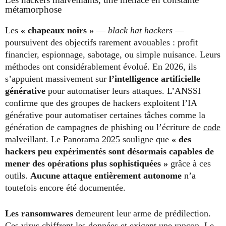
métamorphose
Les
« chapeaux noirs »
—
black hat hackers
—
poursuivent des objectifs rarement avouables : profit
financier, espionnage, sabotage, ou simple nuisance. Leurs
méthodes ont considérablement évolué. En 2026, ils
s’appuient massivement sur
l’intelligence artificielle
générative
pour automatiser leurs attaques. L’ANSSI
confirme que des groupes de hackers exploitent l’IA
générative pour automatiser certaines tâches comme la
génération de campagnes de phishing ou l’écriture de
code
malveillant.
Le
Panorama 2025
souligne que
« des
hackers peu expérimentés sont désormais capables de
mener des opérations plus sophistiquées »
grâce à ces
outils.
Aucune attaque entièrement autonome
n’a
toutefois encore été documentée.
Les ransomwares
demeurent leur arme de prédilection.
Ces virus chiffrent les données et exigent une rançon. Le