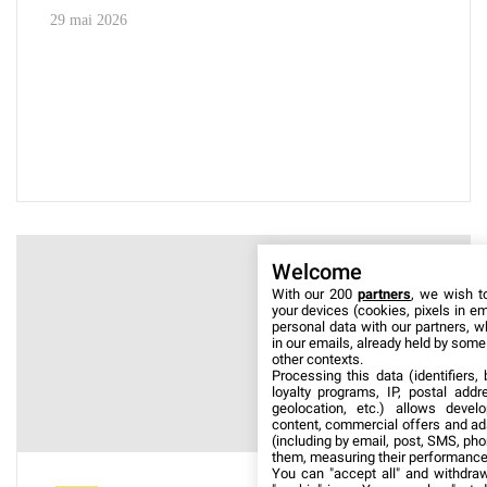
29 mai 2026
Welcome
With our 200
partners
, we wish t
your devices (cookies, pixels in em
personal data with our partners, w
in our emails, already held by some o
other contexts.
Processing this data (identifiers,
loyalty programs, IP, postal add
geolocation, etc.) allows devel
content, commercial offers and ad
(including by email, post, SMS, pho
them, measuring their performance
You can "accept all" and withdraw