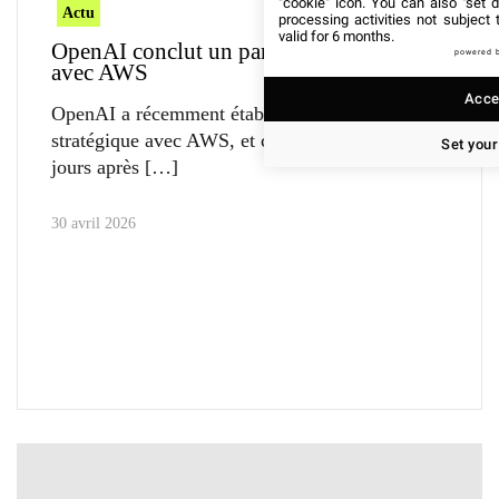
"cookie" icon
. You can also "set d
Actu
processing activities not subject
valid for 6 months.
OpenAI conclut un partenariat stratégique
powered 
avec AWS
Accep
OpenAI a récemment établi un partenariat
stratégique avec AWS, et ce seulement trois
Set your
jours après
30 avril 2026