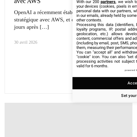
avec AWS
With our 200
partners
, we wish t
your devices (cookies, pixels in em
personal data with our partners, w
OpenAI a récemment établi un partenariat
in our emails, already held by some o
stratégique avec AWS, et ce seulement trois
other contexts.
Processing this data (identifiers,
jours après
loyalty programs, IP, postal add
geolocation, etc.) allows devel
content, commercial offers and ad
30 avril 2026
(including by email, post, SMS, pho
them, measuring their performance
You can "accept all" and withdraw
"cookie" icon
. You can also "set d
processing activities not subject
valid for 6 months.
powered 
Accep
Set your