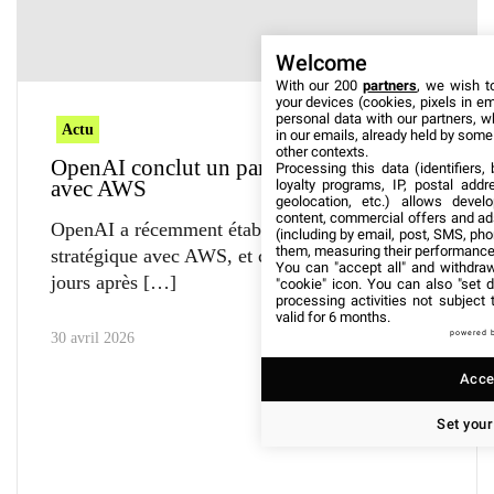
Welcome
With our 200
partners
, we wish t
your devices (cookies, pixels in em
personal data with our partners, w
Actu
in our emails, already held by some o
other contexts.
OpenAI conclut un partenariat stratégique
Processing this data (identifiers,
avec AWS
loyalty programs, IP, postal add
geolocation, etc.) allows devel
content, commercial offers and ad
OpenAI a récemment établi un partenariat
(including by email, post, SMS, pho
them, measuring their performance
stratégique avec AWS, et ce seulement trois
You can "accept all" and withdraw
jours après
"cookie" icon
. You can also "set d
processing activities not subject
valid for 6 months.
powered 
30 avril 2026
Accep
Set your