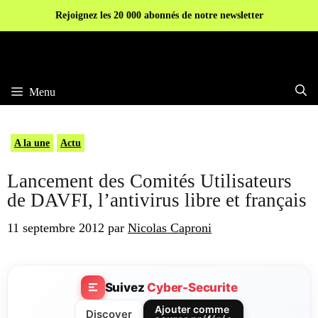
Aller
Rejoignez les 20 000 abonnés de notre newsletter
au
contenu
Menu
A la une
Actu
Lancement des Comités Utilisateurs
de DAVFI, l’antivirus libre et français
11 septembre 2012
par
Nicolas Caproni
Suivez
Cyber-Securite
Ajouter comme
Discover