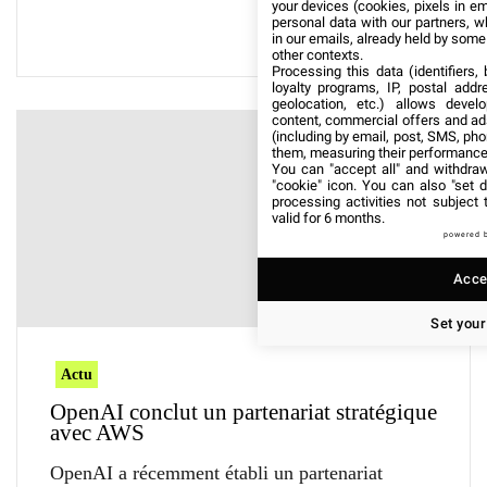
your devices (cookies, pixels in em
personal data with our partners, w
in our emails, already held by some o
other contexts.
Processing this data (identifiers,
loyalty programs, IP, postal add
geolocation, etc.) allows devel
content, commercial offers and ad
(including by email, post, SMS, pho
them, measuring their performance
You can "accept all" and withdraw
"cookie" icon
. You can also "set d
processing activities not subject
valid for 6 months.
powered 
Accep
Set your
Actu
OpenAI conclut un partenariat stratégique
avec AWS
OpenAI a récemment établi un partenariat