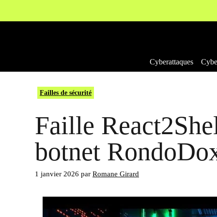
Aller
au
contenu
Cyberattaques
Cyber
Failles de sécurité
Faille React2Shel
botnet RondoDo
1 janvier 2026
par
Romane Girard