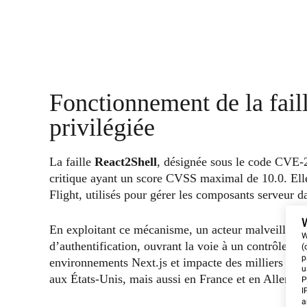
Fonctionnement de la faill
privilégiée
La faille
React2Shell
, désignée sous le code CVE-
critique ayant un score CVSS maximal de 10.0. Elle 
Flight, utilisés pour gérer les composants serveur 
En exploitant ce mécanisme, un acteur malveillant p
W
d’authentification, ouvrant la voie à un contrôle tota
(
p
environnements Next.js et impacte des milliers de 
u
aux États-Unis, mais aussi en France et en Allemag
P
I
a