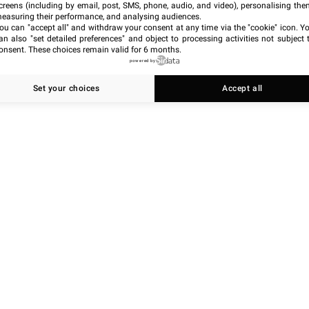
creens (including by email, post, SMS, phone, audio, and video), personalising the
easuring their performance, and analysing audiences.
ou can "accept all" and withdraw your consent at any time via the "cookie" icon
. Y
an also "set detailed preferences" and object to processing activities not subject 
onsent. These choices remain valid for 6 months.
powered by
Set your choices
Accept all