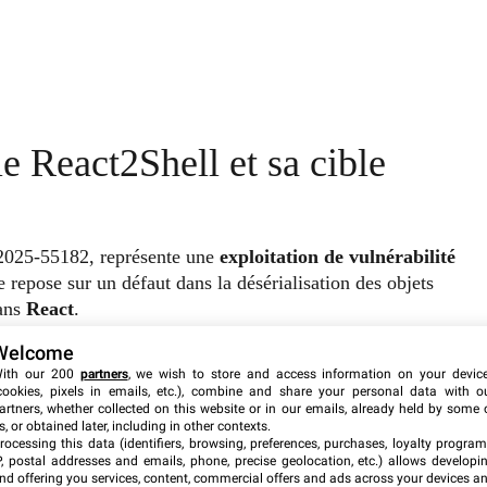
e React2Shell et sa cible
2025-55182, représente une
exploitation de vulnérabilité
repose sur un défaut dans la désérialisation des objets
dans
React
.
Welcome
eut exécuter du code à distance sans nécessiter
ith our 200
partners
, we wish to store and access information on your devic
l des systèmes ciblés. Cette faille affecte les
cookies, pixels in emails, etc.), combine and share your personal data with o
artners, whether collected on this website or in our emails, already held by some 
serveurs globalement, avec une concentration importante
s, or obtained later, including in other contexts.
ne.
rocessing this data (identifiers, browsing, preferences, purchases, loyalty program
P, postal addresses and emails, phone, precise geolocation, etc.) allows developi
nd offering you services, content, commercial offers and ads across your devices a