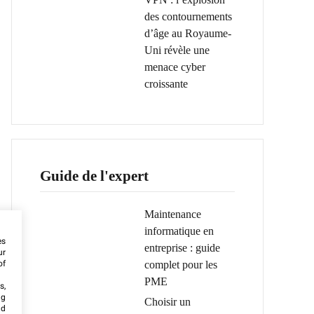
des contournements
d’âge au Royaume-
Uni révèle une
menace cyber
croissante
Guide de l'expert
Maintenance
informatique en
es
entreprise : guide
ur
complet pour les
of
PME
s,
ng
Choisir un
nd