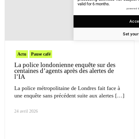
valid for 6 months.
powered 
Accep
Set your
Actu
Pause café
La police londonienne enquête sur des
centaines d’agents après des alertes de
l’IA
La police métropolitaine de Londres fait face à
une enquête sans précédent suite aux alertes
24 avril 2026