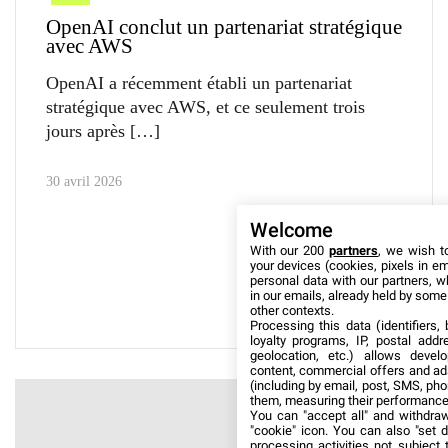
OpenAI conclut un partenariat stratégique
avec AWS
OpenAI a récemment établi un partenariat
stratégique avec AWS, et ce seulement trois
jours après
30 avril 2026
Welcome
With our 200
partners
, we wish t
your devices (cookies, pixels in em
personal data with our partners, w
in our emails, already held by some o
other contexts.
Processing this data (identifiers,
loyalty programs, IP, postal add
geolocation, etc.) allows devel
content, commercial offers and ad
(including by email, post, SMS, pho
them, measuring their performance
You can "accept all" and withdraw
"cookie" icon
. You can also "set d
processing activities not subject