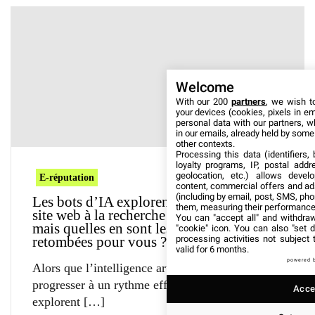
Welcome
With our 200
partners
, we wish t
your devices (cookies, pixels in em
personal data with our partners, w
in our emails, already held by some o
other contexts.
Processing this data (identifiers,
loyalty programs, IP, postal add
geolocation, etc.) allows devel
E-réputation
content, commercial offers and ad
(including by email, post, SMS, pho
Les bots d’IA explorent sans cesse votre
them, measuring their performance
site web à la recherche d’informations,
You can "accept all" and withdraw
mais quelles en sont les véritables
"cookie" icon
. You can also "set d
processing activities not subject
retombées pour vous ?
valid for 6 months.
powered 
Alors que l’intelligence artificielle continue de
progresser à un rythme effréné, les bots d’IA
Accep
explorent