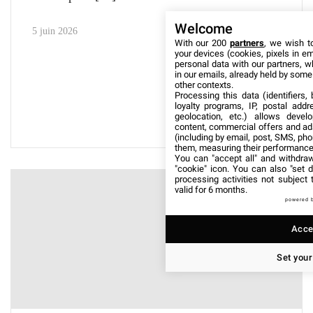
Welcome
5 juin 2026
With our 200
partners
, we wish t
your devices (cookies, pixels in em
personal data with our partners, w
in our emails, already held by some o
other contexts.
Processing this data (identifiers,
loyalty programs, IP, postal add
geolocation, etc.) allows devel
content, commercial offers and ad
(including by email, post, SMS, pho
them, measuring their performance
You can "accept all" and withdraw
"cookie" icon
. You can also "set d
processing activities not subject
valid for 6 months.
powered 
Accep
Set your