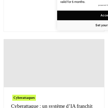
valid for 6 months.
powered 
Accep
Set your
Cyberattaques
Cyberattaque : un système d’IA franchit