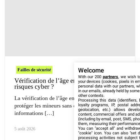
Welcome
Failles de sécurité
With our 200
partners
, we wish t
Vérification de l’âge en ligne : quels
your devices (cookies, pixels in em
risques cyber ?
personal data with our partners, w
in our emails, already held by some o
other contexts.
La vérification de l’âge en ligne doit mieux
Processing this data (identifiers,
loyalty programs, IP, postal add
protéger les mineurs sans exposer leurs
geolocation, etc.) allows devel
informations
content, commercial offers and ad
(including by email, post, SMS, pho
them, measuring their performance
You can "accept all" and withdraw
5 août 2026
"cookie" icon
. You can also "set d
processing activities not subject