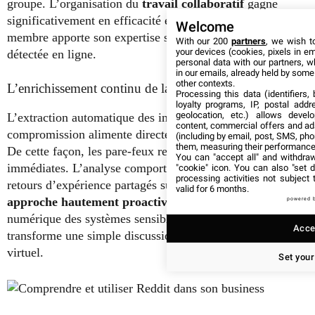
groupe. L’organisation du
travail collaboratif
gagne
significativement en efficacité et en rapidité. Chaque
Welcome
membre apporte son expertise sur la menace fraîchement
With our 200
partners
, we wish t
your devices (cookies, pixels in em
détectée en ligne.
personal data with our partners, w
in our emails, already held by some o
other contexts.
L’enrichissement continu de la veille
Processing this data (identifiers,
loyalty programs, IP, postal add
geolocation, etc.) allows devel
L’extraction automatique des indicateurs de
content, commercial offers and ad
compromission alimente directement les défenses actives.
(including by email, post, SMS, pho
them, measuring their performance
De cette façon, les pare-feux reçoivent des mises à jour
You can "accept all" and withdraw
immédiates. L’analyse comportementale s’affine grâce aux
"cookie" icon
. You can also "set d
processing activities not subject
retours d’expérience partagés sur les forums. Cette
valid for 6 months.
approche hautement proactive
renforce la cuirasse
powered 
numérique des systèmes sensibles. La synergie technique
Accep
transforme une simple discussion en véritable bouclier
virtuel.
Set your