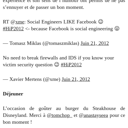
expérience et son sens de l’humour ont permis de ne pas
s’ennuyer et de passer un bon moment.
RT @
xme
: Social Engineers LIKE Facebook 😉
#HiP2012
<- because Facebook is social engineering 😛
— Tomasz Miklas (@tomaszmiklas)
Juin 21, 2012
No need to break firewalls and IDS if you know your
victim security question 😉
#HiP2012
— Xavier Mertens (@xme)
Juin 21, 2012
Déjeuner
L’occasion de goûter au burger du Steakhouse de
Disneyland. Merci à
@tomchop_
et
@anastayseea
pour ce
bon moment !