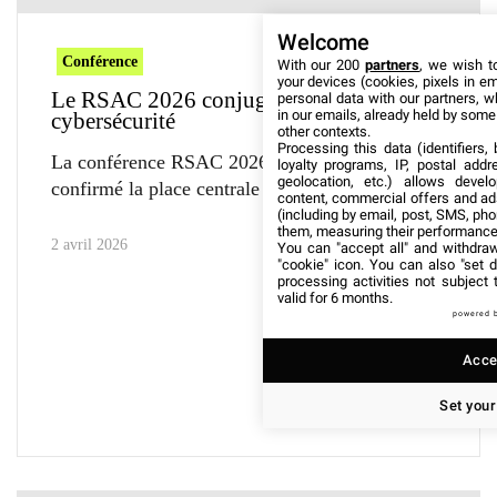
Welcome
Conférence
With our 200
partners
, we wish t
your devices (cookies, pixels in em
Le RSAC 2026 conjugue IA et
personal data with our partners, w
in our emails, already held by some o
cybersécurité
other contexts.
Processing this data (identifiers,
La conférence RSAC 2026 a une fois de plus
loyalty programs, IP, postal add
geolocation, etc.) allows devel
confirmé la place centrale occupée par
content, commercial offers and ad
(including by email, post, SMS, pho
them, measuring their performance
2 avril 2026
You can "accept all" and withdraw
"cookie" icon
. You can also "set d
processing activities not subject
valid for 6 months.
powered 
Accep
Set your