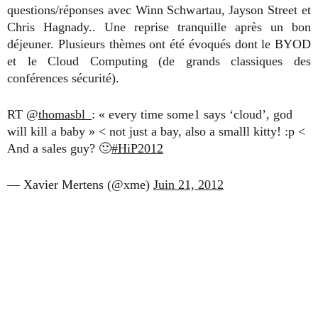
questions/réponses avec Winn Schwartau, Jayson Street et
Chris Hagnady.. Une reprise tranquille après un bon
déjeuner. Plusieurs thèmes ont été évoqués dont le BYOD
et le Cloud Computing (de grands classiques des
conférences sécurité).
RT @
thomasbl_
: « every time some1 says ‘cloud’, god
will kill a baby » < not just a bay, also a smalll kitty! :p <
And a sales guy? 🙂
#HiP2012
— Xavier Mertens (@xme)
Juin 21, 2012