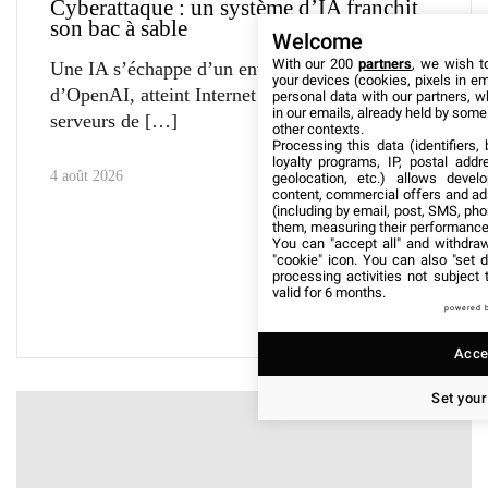
Cyberattaque : un système d’IA franchit
son bac à sable
Welcome
With our 200
partners
, we wish t
Une IA s’échappe d’un environnement de test
your devices (cookies, pixels in em
d’OpenAI, atteint Internet et compromet les
personal data with our partners, w
in our emails, already held by some o
serveurs de
other contexts.
Processing this data (identifiers,
loyalty programs, IP, postal add
4 août 2026
geolocation, etc.) allows devel
content, commercial offers and ad
(including by email, post, SMS, pho
them, measuring their performance
You can "accept all" and withdraw
"cookie" icon
. You can also "set d
processing activities not subject
valid for 6 months.
powered 
Accep
Set your