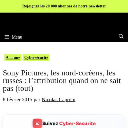
Aller
Rejoignez les 20 000 abonnés de notre newsletter
au
contenu
Menu
A la une
Cybersécurité
Sony Pictures, les nord-coréens, les
russes : l’attribution quand on ne sait
pas (tout)
8 février 2015
par
Nicolas Caproni
Suivez
Cyber-Securite