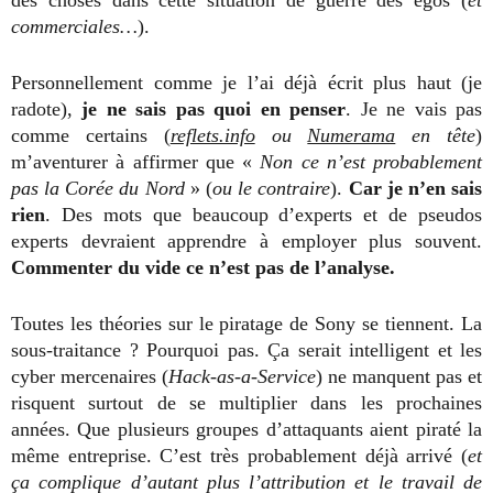
des choses dans cette situation de guerre des égos (
et
commerciales…
).
Personnellement comme je l’ai déjà écrit plus haut (je
radote),
je ne sais pas quoi en penser
. Je ne vais pas
comme certains (
reflets.info
ou
Numerama
en tête
)
m’aventurer à affirmer que «
Non ce n’est probablement
pas la Corée du Nord
» (
ou le contraire
).
Car je n’en sais
rien
. Des mots que beaucoup d’experts et de pseudos
experts devraient apprendre à employer plus souvent.
Commenter du vide ce n’est pas de l’analyse.
Toutes les théories sur le piratage de Sony se tiennent. La
sous-traitance ? Pourquoi pas. Ça serait intelligent et les
cyber mercenaires (
Hack-as-a-Service
) ne manquent pas et
risquent surtout de se multiplier dans les prochaines
années. Que plusieurs groupes d’attaquants aient piraté la
même entreprise. C’est très probablement déjà arrivé (
et
ça complique d’autant plus l’attribution et le travail de