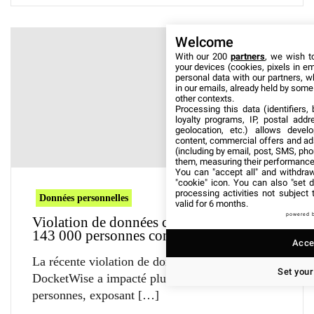
Welcome
With our 200
partners
, we wish t
your devices (cookies, pixels in em
personal data with our partners, w
in our emails, already held by some o
other contexts.
Processing this data (identifiers,
loyalty programs, IP, postal add
geolocation, etc.) allows devel
content, commercial offers and ad
(including by email, post, SMS, pho
them, measuring their performance
You can "accept all" and withdraw
"cookie" icon
. You can also "set d
processing activities not subject
Données personnelles
valid for 6 months.
powered 
Violation de données chez DocketWise :
143 000 personnes concernées
Accep
La récente violation de données chez
Set your
DocketWise a impacté plus de 143 000
personnes, exposant