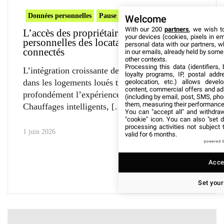
Données personnelles
Pause café
Welcome
With our 200
partners
, we wish t
L’accès des propriétaires aux données
your devices (cookies, pixels in em
personnelles des locataires via objets
personal data with our partners, w
connectés
in our emails, already held by some o
other contexts.
Processing this data (identifiers,
L’intégration croissante des appareils connectés
loyalty programs, IP, postal add
dans les logements loués transforme
geolocation, etc.) allows devel
content, commercial offers and ad
profondément l’expérience domestique.
(including by email, post, SMS, pho
them, measuring their performance
Chauffages intelligents,
You can "accept all" and withdraw
"cookie" icon
. You can also "set d
processing activities not subject
1 juin 2026
valid for 6 months.
powered 
Accep
Set your