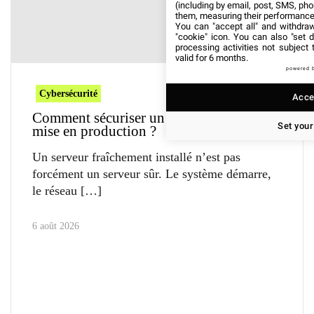
(including by email, post, SMS, pho
them, measuring their performance
You can "accept all" and withdraw
"cookie" icon
. You can also "set d
processing activities not subject
valid for 6 months.
powered 
Cybersécurité
Accep
Comment sécuriser un serveur avant sa
Set your
mise en production ?
Un serveur fraîchement installé n’est pas
forcément un serveur sûr. Le système démarre,
le réseau
6 août 2026