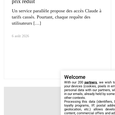
prix réduit
Un service parallèle propose des accès Claude à
tarifs cassés. Pourtant, chaque requête des
utilisateurs
6 août 2026
Welcome
With our 200
partners
, we wish t
your devices (cookies, pixels in em
personal data with our partners, w
in our emails, already held by some o
other contexts.
Processing this data (identifiers,
loyalty programs, IP, postal add
geolocation, etc.) allows devel
content, commercial offers and ad