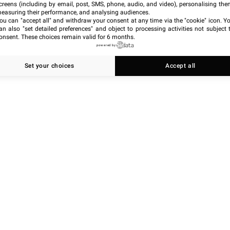
ie
et de
contrôle
sur leurs informations médicales. Ce
creens (including by email, post, SMS, phone, audio, and video), personalising the
rotection des patients
face à la montée des
cyberattaques
easuring their performance, and analysing audiences.
ou can "accept all" and withdraw your consent at any time via the "cookie" icon
. Y
an also "set detailed preferences" and object to processing activities not subject 
onsent. These choices remain valid for 6 months.
powered by
Set your choices
Accept all