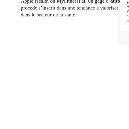
Apple Health ou MyFitnessPal, un gage d’
autonom
s
procédé s’inscrit dans une tendance à valoriser la
p
m
Y
dans le secteur de la santé
.
c
c