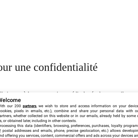
ur une confidentialité
stincte, où les conversations médicales évoluent en silo
Welcome
iés à la santé. Ce cloisonnement est complété par un
ith our 200
partners
, we wish to store and access information on your devic
ion accrue, assurant que les données ne soient ni partagées,
cookies, pixels in emails, etc.), combine and share your personal data with o
igence artificielle
.
artners, whether collected on this website or in our emails, already held by some 
s, or obtained later, including in other contexts.
rocessing this data (identifiers, browsing, preferences, purchases, loyalty program
connexion de leurs données issues d’applications telles que
P, postal addresses and emails, phone, precise geolocation, etc.) allows developi
nd offering you services, content, commercial offers and ads across your devices a