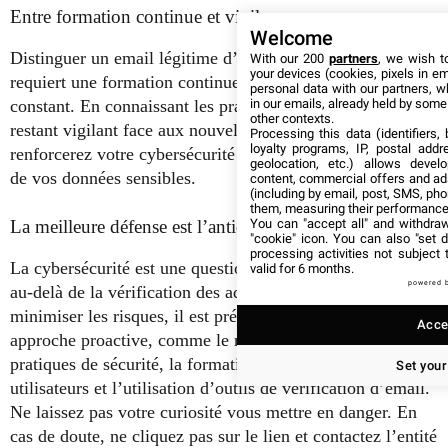
Entre formation continue et vigilance
Welcome
Distinguer un email légitime d’un email frauduleux
With our 200
partners
, we wish t
your devices (cookies, pixels in em
requiert une formation continue et un apprentissage
personal data with our partners, w
in our emails, already held by some o
constant. En connaissant les pratiques des fraudeurs et en
other contexts.
restant vigilant face aux nouvelles tactiques, vous
Processing this data (identifiers,
loyalty programs, IP, postal add
renforcerez votre cybersécurité et assurerez la protection
geolocation, etc.) allows devel
de vos données sensibles.
content, commercial offers and ad
(including by email, post, SMS, pho
them, measuring their performance
You can "accept all" and withdraw
La meilleure défense est l’anticipation
"cookie" icon
. You can also "set d
processing activities not subject
La cybersécurité est une question complexe qui va bien
valid for 6 months.
powered 
au-delà de la vérification des adresses email. Pour
minimiser les risques, il est préférable d’adopter une
Accep
approche proactive, comme le respect des bonnes
pratiques de sécurité, la formation régulière des
Set your
utilisateurs et l’utilisation d’outils de vérification d’email.
Ne laissez pas votre curiosité vous mettre en danger. En
cas de doute, ne cliquez pas sur le lien et contactez l’entité