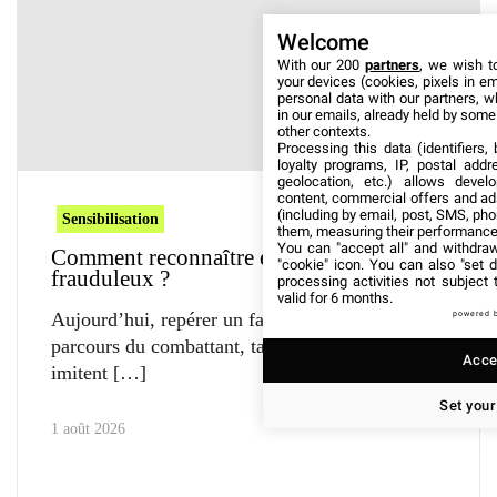
Welcome
With our 200
partners
, we wish t
your devices (cookies, pixels in em
personal data with our partners, w
in our emails, already held by some o
other contexts.
Processing this data (identifiers,
loyalty programs, IP, postal add
geolocation, etc.) allows devel
content, commercial offers and ad
(including by email, post, SMS, pho
Sensibilisation
them, measuring their performance
You can "accept all" and withdraw
Comment reconnaître et éviter les SMS
"cookie" icon
. You can also "set d
frauduleux ?
processing activities not subject
valid for 6 months.
Aujourd’hui, repérer un faux SMS est devenu un
powered 
parcours du combattant, tant les arnaques
Accep
imitent
Set your
1 août 2026