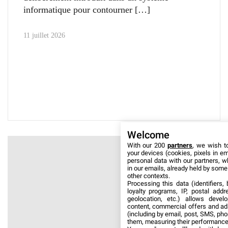
informatique pour contourner
11 juillet 2026
Welcome
With our 200
partners
, we wish t
your devices (cookies, pixels in em
personal data with our partners, w
in our emails, already held by some o
other contexts.
Processing this data (identifiers,
loyalty programs, IP, postal add
geolocation, etc.) allows devel
content, commercial offers and ad
(including by email, post, SMS, pho
them, measuring their performance