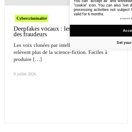
You can "accept all" and withdraw
"cookie" icon
. You can also "set d
processing activities not subject
valid for 6 months.
Cybercriminalité
powered 
Deepfakes vocaux : les nouvelles armes
Accep
des fraudeurs
Set your
Les voix clonées par intelligence artificielle ne
relèvent plus de la science-fiction. Faciles à
produire
9 juillet 2026