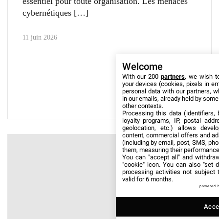
essentiel pour toute organisation. Les menaces
cybernétiques
11 juin 2026
Welcome
With our 200
partners
, we wish t
your devices (cookies, pixels in em
personal data with our partners, w
in our emails, already held by some o
other contexts.
Processing this data (identifiers,
loyalty programs, IP, postal add
geolocation, etc.) allows devel
content, commercial offers and ad
(including by email, post, SMS, pho
them, measuring their performance
You can "accept all" and withdraw
"cookie" icon
. You can also "set d
processing activities not subject
valid for 6 months.
powered 
Accep