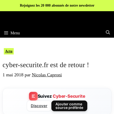
Aller
Rejoignez les 20 000 abonnés de notre newsletter
au
contenu
Menu
Actu
cyber-securite.fr est de retour !
1 mai 2018
par
Nicolas Caproni
Suivez
Cyber-Securite
Ajouter comme
Discover
source préférée