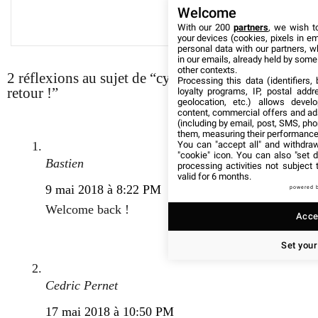
Welcome
With our 200
partners
, we wish t
your devices (cookies, pixels in em
personal data with our partners, w
in our emails, already held by some o
other contexts.
2 réflexions au sujet de “cyber-securite.fr est de
Processing this data (identifiers,
retour !”
loyalty programs, IP, postal add
geolocation, etc.) allows devel
content, commercial offers and ad
(including by email, post, SMS, pho
them, measuring their performance
You can "accept all" and withdraw
"cookie" icon
. You can also "set d
Bastien
processing activities not subject
valid for 6 months.
9 mai 2018 à 8:22 PM
powered 
Welcome back !
Accep
Set your
Cedric Pernet
17 mai 2018 à 10:50 PM