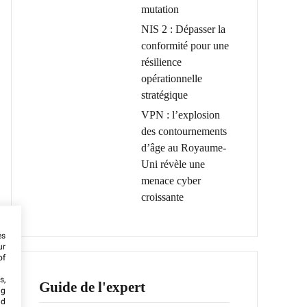
mutation
NIS 2 : Dépasser la
conformité pour une
résilience
opérationnelle
stratégique
VPN : l’explosion
des contournements
d’âge au Royaume-
Uni révèle une
menace cyber
croissante
es
ur
of
s,
Guide de l'expert
ng
nd