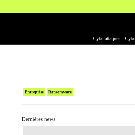
Aller
au
contenu
Cyberattaques
Cyber
Entreprise
Ransomware
Dernières news