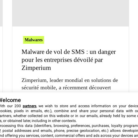
Malwares
Malware de vol de SMS : un danger
pour les entreprises dévoilé par
Zimperium
Zimperium, leader mondial en solutions de
sécurité mobile, a récemment découvert
une nouvelle menace cybernétique.
Welcome
ith our 200
partners
, we wish to store and access information on your devic
1 août 2024
cookies, pixels in emails, etc.), combine and share your personal data with o
artners, whether collected on this website or in our emails, already held by some 
s, or obtained later, including in other contexts.
rocessing this data (identifiers, browsing, preferences, purchases, loyalty program
P, postal addresses and emails, phone, precise geolocation, etc.) allows developi
nd offering you services, content, commercial offers and ads across your devices a