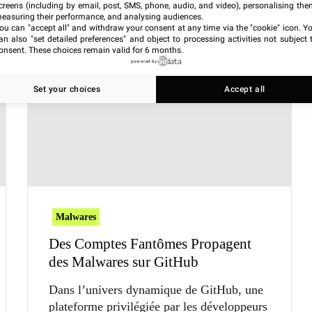
creens (including by email, post, SMS, phone, audio, and video), personalising the
easuring their performance, and analysing audiences.
ou can "accept all" and withdraw your consent at any time via the "cookie" icon
. Y
an also "set detailed preferences" and object to processing activities not subject 
onsent. These choices remain valid for 6 months.
powered by
Set your choices
Accept all
Malwares
Des Comptes Fantômes Propagent
des Malwares sur GitHub
Dans l’univers dynamique de GitHub, une
plateforme privilégiée par les développeurs