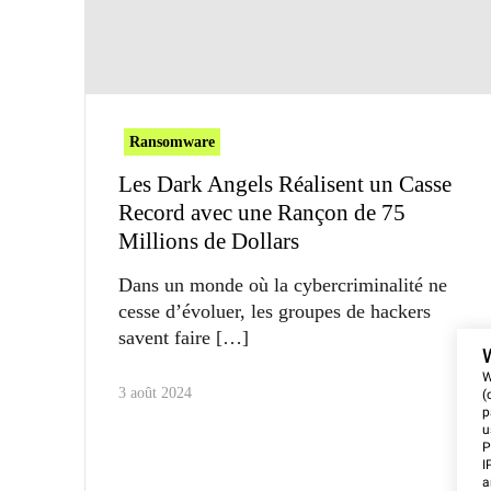
Ransomware
Les Dark Angels Réalisent un Casse
Record avec une Rançon de 75
Millions de Dollars
Dans un monde où la cybercriminalité ne
cesse d’évoluer, les groupes de hackers
savent faire
W
3 août 2024
(
p
u
P
I
a