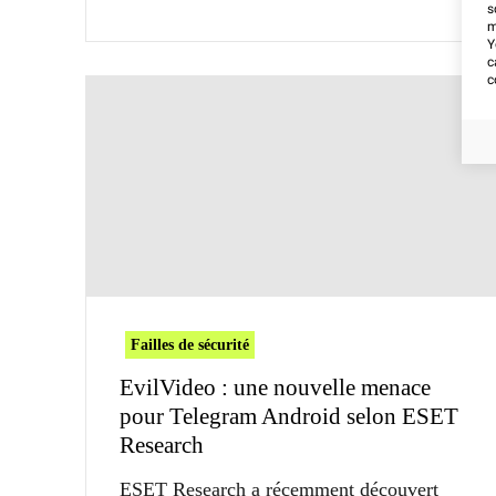
s
m
Y
c
c
Failles de sécurité
EvilVideo : une nouvelle menace
pour Telegram Android selon ESET
Research
ESET Research a récemment découvert