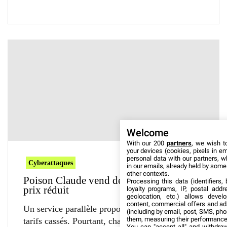
Welcome
With our 200
partners
, we wish t
your devices (cookies, pixels in em
personal data with our partners, w
Cyberattaques
in our emails, already held by some o
other contexts.
Poison Claude vend des accès Claude à
Processing this data (identifiers,
prix réduit
loyalty programs, IP, postal add
geolocation, etc.) allows devel
content, commercial offers and ad
Un service parallèle propose des accès Claude à
(including by email, post, SMS, pho
them, measuring their performance
tarifs cassés. Pourtant, chaque requête des
You can "accept all" and withdraw