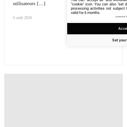
utilisateurs
"cookie" icon
. You can also "set d
processing activities not subject
valid for 6 months.
powered 
6 août 2026
Accep
Set your