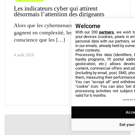
Les indicateurs cyber qui attirent
désormais l’attention des dirigeants
Alors que les cybermenaces s’accélèrent et
Welcome
gagnent en complexité, les dirigeants prennent
With our 200
partners
, we wish t
your devices (cookies, pixels in em
conscience que les
personal data with our partners, w
in our emails, already held by some o
other contexts.
Processing this data (identifiers,
4 août 2026
loyalty programs, IP, postal add
geolocation, etc.) allows devel
content, commercial offers and ad
(including by email, post, SMS, pho
them, measuring their performance
You can "accept all" and withdraw
"cookie" icon
. You can also "set d
processing activities not subject
valid for 6 months.
powered 
Accep
Set your