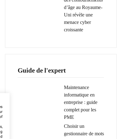
d’âge au Royaume-
Uni révèle une
menace cyber
croissante
Guide de l'expert
Maintenance
informatique en
entreprise : guide
es
complet pour les
ur
PME
of
Choisir un
s,
ng
gestionnaire de mots
nd