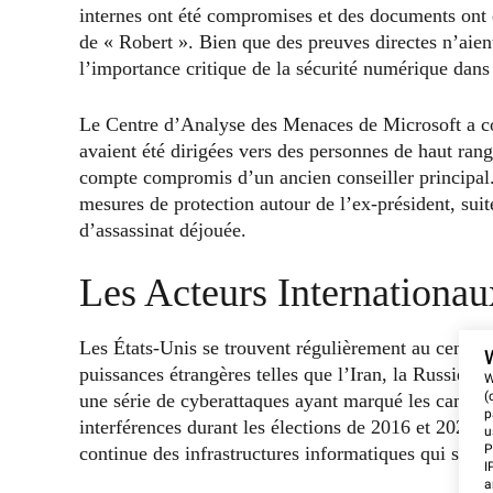
internes ont été compromises et des documents ont é
de « Robert ». Bien que des preuves directes n’aient
l’importance critique de la sécurité numérique dans
Le Centre d’Analyse des Menaces de Microsoft a cor
avaient été dirigées vers des personnes de haut rang
compte compromis d’un ancien conseiller principal.
mesures de protection autour de l’ex-président, suit
d’assassinat déjouée.
Les Acteurs Internationaux
Les États-Unis se trouvent régulièrement au centre d
puissances étrangères telles que l’Iran, la Russie et
W
(
une série de cyberattaques ayant marqué les campag
p
interférences durant les élections de 2016 et 2020. 
u
P
continue des infrastructures informatiques qui sout
I
a