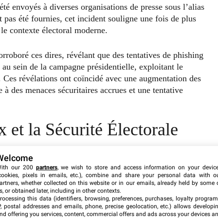
té envoyés à diverses organisations de presse sous l’alias
 pas été fournies, cet incident souligne une fois de plus
 le contexte électoral moderne.
roboré ces dires, révélant que des tentatives de phishing
 au sein de la campagne présidentielle, exploitant le
 Ces révélations ont coïncidé avec une augmentation des
e à des menaces sécuritaires accrues et une tentative
 et la Sécurité Électorale
e tentatives d’ingérence électorale de la part de
Welcome
 la Chine. Cet événement n’est pas isolé et s’inscrit dans
ith our 200
partners
, we wish to store and access information on your devic
cookies, pixels in emails, etc.), combine and share your personal data with o
nes électorales précédentes, rappelant notamment les
artners, whether collected on this website or in our emails, already held by some 
Ces agissements mettent en lumière la vulnérabilité
s, or obtained later, including in other contexts.
rocessing this data (identifiers, browsing, preferences, purchases, loyalty program
iennent les processus démocratiques essentiels.
P, postal addresses and emails, phone, precise geolocation, etc.) allows developi
nd offering you services, content, commercial offers and ads across your devices a