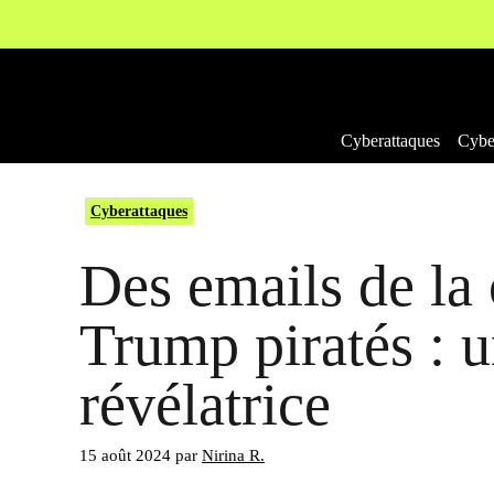
Aller
au
contenu
Cyberattaques
Cyber
Cyberattaques
Des emails de la
Trump piratés : 
révélatrice
15 août 2024
par
Nirina R.