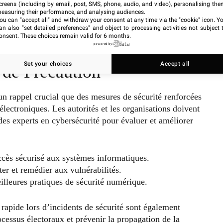
creens (including by email, post, SMS, phone, audio, and video), personalising the
s Vegas, Rob Joyce, ancien directeur de cybersécurité à
easuring their performance, and analysing audiences.
s types de cyberattaques sont devenus une composante
ou can "accept all" and withdraw your consent at any time via the "cookie" icon
. Y
an also "set detailed preferences" and object to processing activities not subject 
tats, ayant pour but de manipuler et de perturber les
onsent. These choices remain valid for 6 months.
powered by
Set your choices
Accept all
de Précaution
n rappel crucial que des mesures de sécurité renforcées
électroniques. Les autorités et les organisations doivent
 des experts en cybersécurité pour évaluer et améliorer
ccès sécurisé aux systèmes informatiques.
ter et remédier aux vulnérabilités.
lleures pratiques de sécurité numérique.
rapide lors d’incidents de sécurité sont également
ocessus électoraux et prévenir la propagation de la