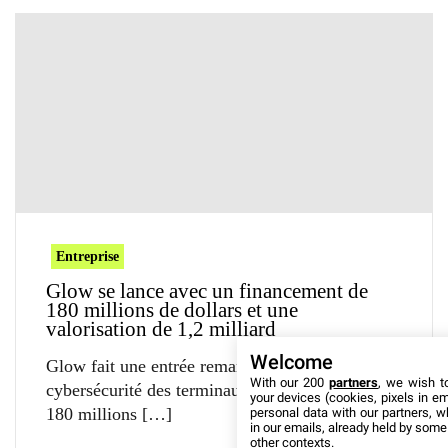
Entreprise
Glow se lance avec un financement de
180 millions de dollars et une
valorisation de 1,2 milliard
Welcome
Glow fait une entrée remarquée dans la
With our 200
partners
, we wish t
cybersécurité des terminaux. La start-up sécurise
your devices (cookies, pixels in em
180 millions
personal data with our partners, w
in our emails, already held by some o
other contexts.