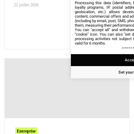
Processing this data (identifiers,
22 juillet 2026
loyalty programs, IP, postal add
geolocation, etc.) allows devel
content, commercial offers and ad
(including by email, post, SMS, pho
them, measuring their performance
You can "accept all" and withdraw
"cookie" icon
. You can also "set d
processing activities not subject
valid for 6 months.
powered 
Accep
Set your
Entreprise