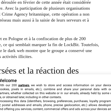
déroulée en février de cette année était considérée
e. Avec la participation de plusieurs organisations
al Crime Agency britannique, cette opération a non
seau mais aussi à la saisie de leurs serveurs et à
et en Pologne et à la confiscation de plus de 200
, ce qui semblait marquer la fin de LockBit. Toutefois,
 sur le dark web montre que le groupe a conservé une
activités illicites.
sées et la réaction des
Welcome
ith our 200
partners
, we wish to store and access information on your devic
cookies, pixels in emails, etc.), combine and share your personal data with o
 de LockBit a reçu des mises à jour comprenant de nouveaux
artners, whether collected on this website or in our emails, already held by some 
mer que les opérateurs derrière LockBit sont non
s, or obtained later, including in other contexts.
rocessing this data (identifiers, browsing, preferences, purchases, loyalty program
u’ils défient également ouvertement les efforts des
P, postal addresses and emails, phone, precise geolocation, etc.) allows developi
nouveaux posts, comme « Qui est LockBitSupp ? » ou « Que
nd offering you services, content, commercial offers and ads across your devices a