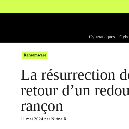
Aller
au
contenu
Cyberattaques
Cyber
Ransomware
La résurrection d
retour d’un redou
rançon
11 mai 2024
par
Nirina R.