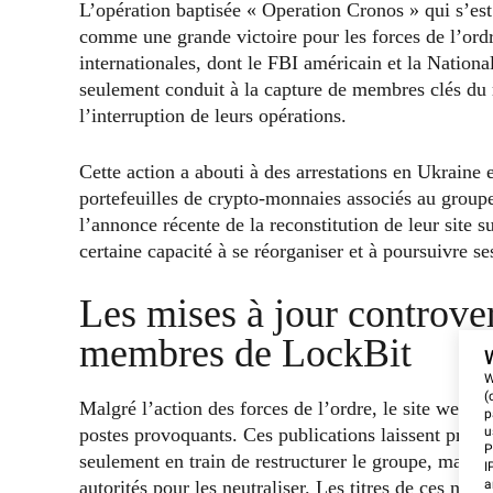
L’opération baptisée « Operation Cronos » qui s’est 
comme une grande victoire pour les forces de l’ordr
internationales, dont le FBI américain et la Nation
seulement conduit à la capture de membres clés du ré
l’interruption de leurs opérations.
Cette action a abouti à des arrestations en Ukraine 
portefeuilles de crypto-monnaies associés au groupe
l’annonce récente de la reconstitution de leur site
certaine capacité à se réorganiser et à poursuivre ses 
Les mises à jour controver
membres de LockBit
W
(
Malgré l’action des forces de l’ordre, le site web
p
postes provoquants. Ces publications laissent présu
u
P
seulement en train de restructurer le groupe, mais q
I
autorités pour les neutraliser. Les titres de ces 
a