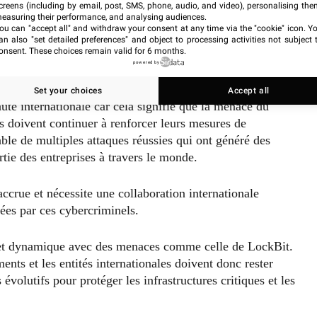
creens (including by email, post, SMS, phone, audio, and video), personalising the
irecte et provocatrice avec le public, y compris
easuring their performance, and analysing audiences.
ou can "accept all" and withdraw your consent at any time via the "cookie" icon
. Y
an also "set detailed preferences" and object to processing activities not subject 
onsent. These choices remain valid for 6 months.
sécurité globale des données
powered by
Set your choices
Accept all
té internationale car cela signifie que la menace du
s doivent continuer à renforcer leurs mesures de
ble de multiples attaques réussies qui ont généré des
rtie des entreprises à travers le monde.
ccrue et nécessite une collaboration internationale
ées par ces cybercriminels.
et dynamique avec des menaces comme celle de LockBit.
nts et les entités internationales doivent donc rester
évolutifs pour protéger les infrastructures critiques et les