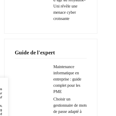
Uni révèle une
menace cyber
croissante
Guide de l'expert
Maintenance
informatique en
entreprise : guide
complet pour les
es
PME
ur
of
Choisir un
gestionnaire de mots
s,
ng
de passe adapté à
nd