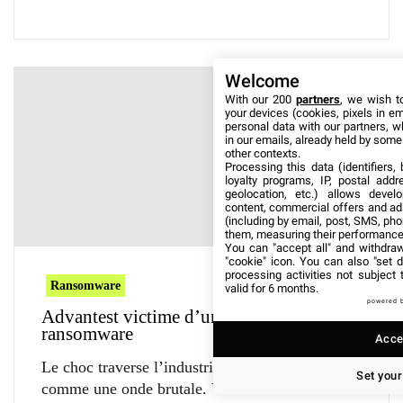
Welcome
With our 200
partners
, we wish t
your devices (cookies, pixels in em
personal data with our partners, w
in our emails, already held by some o
other contexts.
Processing this data (identifiers,
loyalty programs, IP, postal add
geolocation, etc.) allows devel
content, commercial offers and ad
(including by email, post, SMS, pho
them, measuring their performance
You can "accept all" and withdraw
"cookie" icon
. You can also "set d
processing activities not subject
Ransomware
valid for 6 months.
powered 
Advantest victime d’une attaque par
ransomware
Accep
Le choc traverse l’industrie technologique
Set your
comme une onde brutale. Vous découvrez ce