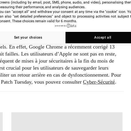
arqués comme exploitation plus probable. Les détails
creens (including by email, post, SMS, phone, audio, and video), personalising the
easuring their performance, and analysing audiences.
Connect
.
ou can "accept all" and withdraw your consent at any time via the "cookie" icon
. Y
an also "set detailed preferences" and object to processing activities not subject 
onsent. These choices remain valid for 6 months.
ecommandations
powered by
Set your choices
Accept all
ogiques tels que Google, Mozilla, et Adobe ont également
iciels. En effet, Google Chrome a récemment corrigé 13
it failles. Les utilisateurs d’Apple ne sont pas en reste,
équent de mises à jour sécuritaires à la fin du mois de
st crucial pour les utilisateurs de sauvegarder leurs
ciliter un retour arrière en cas de dysfonctionnement. Pour
ce Patch Tuesday, vous pouvez consulter
Cyber-Sécurité
.