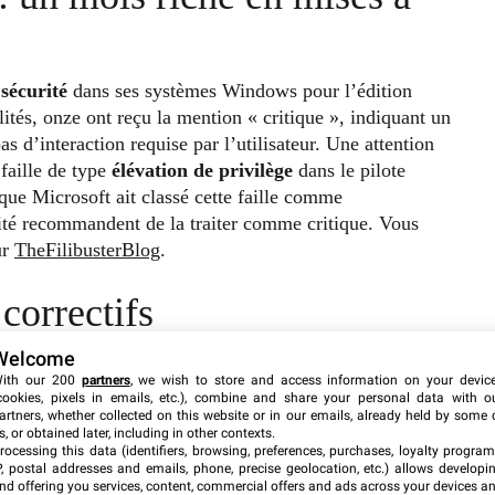
 sécurité
dans ses systèmes Windows pour l’édition
ités, onze ont reçu la mention « critique », indiquant un
s d’interaction requise par l’utilisateur. Une attention
faille de type
élévation de privilège
dans le pilote
 Microsoft ait classé cette faille comme
ité recommandent de la traiter comme critique. Vous
ur
TheFilibusterBlog
.
 correctifs
Welcome
t la CVE-2025-26663, cruciale pour les serveurs LDAP de
ith our 200
partners
, we wish to store and access information on your devic
xploitation avec succès pourrait constituer un raccourci
cookies, pixels in emails, etc.), combine and share your personal data with o
artners, whether collected on this website or in our emails, already held by some 
am Barnett de Rapid7, chaque organisation exploitant des
s, or obtained later, including in other contexts.
r intégrer rapidement ce correctif. Les services
Remote
rocessing this data (identifiers, browsing, preferences, purchases, loyalty program
P, postal addresses and emails, phone, precise geolocation, etc.) allows developi
iques comblées, incluant les CVE-2025-26671, CVE-2025-
nd offering you services, content, commercial offers and ads across your devices a