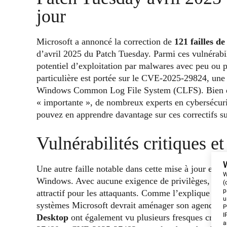
jour
Microsoft a annoncé la correction de
121 failles de
d’avril 2025 du Patch Tuesday. Parmi ces vulnérabil
potentiel d’exploitation par malwares avec peu ou pa
particulière est portée sur le CVE-2025-29824, une 
Windows Common Log File System (CLFS). Bien que
« importante », de nombreux experts en cybersécur
pouvez en apprendre davantage sur ces correctifs s
Vulnérabilités critiques et
Une autre faille notable dans cette mise à jour es
W
Windows. Avec aucune exigence de privilèges, son e
(
p
attractif pour les attaquants. Comme l’explique Ad
u
systèmes Microsoft devrait aménager son agenda pou
P
I
Desktop
ont également vu plusieurs fresques crit
a