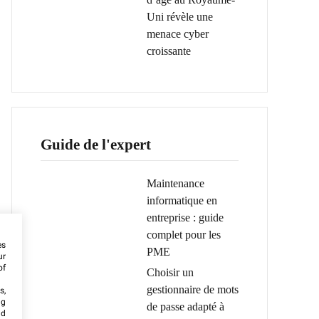
Uni révèle une
menace cyber
croissante
Guide de l'expert
Maintenance
informatique en
entreprise : guide
complet pour les
es
PME
ur
of
Choisir un
gestionnaire de mots
s,
ng
de passe adapté à
nd