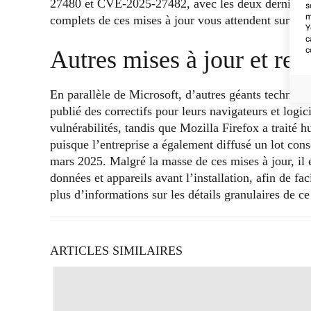
27480 et CVE-2025-27482, avec les deux derniers m
s
m
complets de ces mises à jour vous attendent sur
IT-
Y
c
c
Autres mises à jour et r
En parallèle de Microsoft, d’autres géants technol
publié des correctifs pour leurs navigateurs et log
vulnérabilités, tandis que Mozilla Firefox a traité hu
puisque l’entreprise a également diffusé un lot cons
mars 2025. Malgré la masse de ces mises à jour, il e
données et appareils avant l’installation, afin de fa
plus d’informations sur les détails granulaires de 
ARTICLES SIMILAIRES