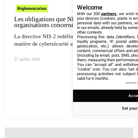
Welcome
Règlementation
With our 200
partners
, we wish t
Les obligations que NIS 2 impose aux
your devices (cookies, pixels in em
personal data with our partners, w
organisations concernées
in our emails, already held by some o
other contexts.
La directive NIS 2 redéfinit les règles du jeu en
Processing this data (identifiers,
loyalty programs, IP, postal add
matière de cybersécurité au sein
geolocation, etc.) allows devel
content, commercial offers and ad
(including by email, post, SMS, pho
27 juillet 2026
them, measuring their performance
You can "accept all" and withdraw
"cookie" icon
. You can also "set d
processing activities not subject
valid for 6 months.
powered 
Accep
Set your