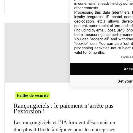
in our emails, already held by some o
other contexts.
Processing this data (identifiers,
loyalty programs, IP, postal add
geolocation, etc.) allows devel
content, commercial offers and ad
(including by email, post, SMS, pho
them, measuring their performance
You can "accept all" and withdraw
"cookie" icon
. You can also "set d
processing activities not subject
valid for 6 months.
powered 
Accep
Set your
Failles de sécurité
Rançongiciels : le paiement n’arrête pas
l’extorsion !
Les rançongiciels et l’IA forment désormais un
duo plus difficile à déjouer pour les entreprises