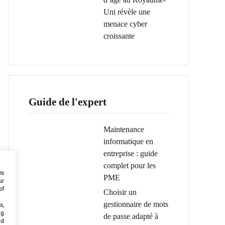
Uni révèle une
menace cyber
croissante
Guide de l'expert
Maintenance
informatique en
entreprise : guide
complet pour les
es
PME
ur
of
Choisir un
gestionnaire de mots
s,
ng
de passe adapté à
nd