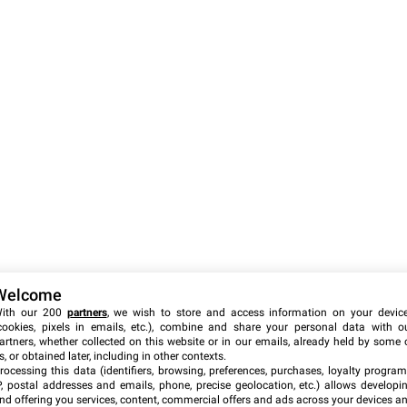
textuel
Welcome
ith our 200
partners
, we wish to store and access information on your devic
cookies, pixels in emails, etc.), combine and share your personal data with o
de la prouesse informatique, mais d’une exploitation de la
artners, whether collected on this website or in our emails, already held by some 
noyée au milieu d’architectures logicielles denses, comme
s, or obtained later, including in other contexts.
rocessing this data (identifiers, browsing, preferences, purchases, loyalty program
t à saturer la capacité d’analyse des modèles.
P, postal addresses and emails, phone, precise geolocation, etc.) allows developi
nd offering you services, content, commercial offers and ads across your devices a