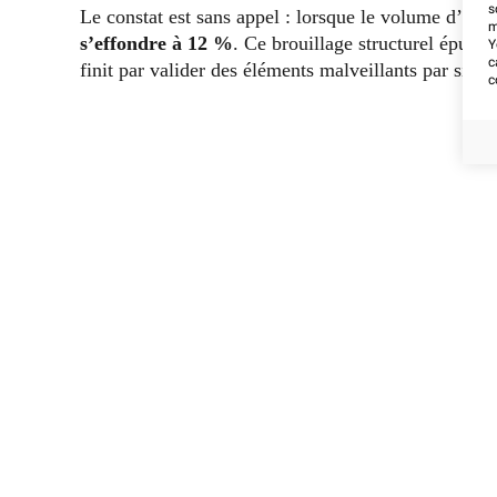
s
Le constat est sans appel : lorsque le volume d’inf
m
s’effondre à 12 %
. Ce brouillage structurel épuise
Y
c
finit par valider des éléments malveillants par simp
c