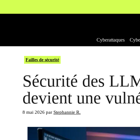
Aller
au
contenu
Cyberattaques
Cyber
Failles de sécurité
Sécurité des LLM
devient une vulné
8 mai 2026
par
Stephannie R.