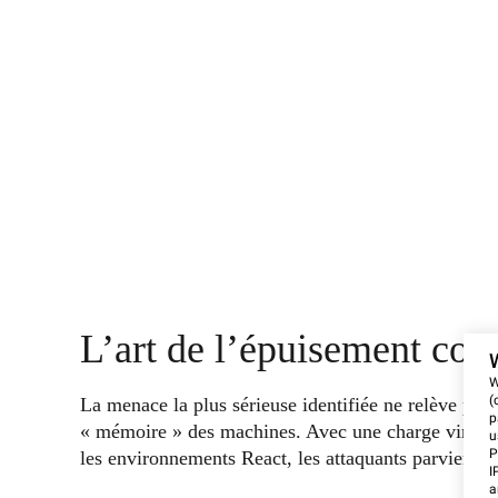
L’art de l’épuisement con
W
(
La menace la plus sérieuse identifiée ne relève pas 
p
« mémoire » des machines. Avec une charge virale 
u
P
les environnements React, les attaquants parviennen
I
a