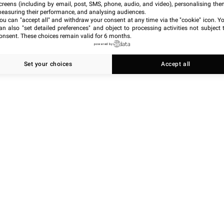
creens (including by email, post, SMS, phone, audio, and video), personalising the
ormations devient trop massif,
le taux de détection
easuring their performance, and analysing audiences.
 littéralement le focus de
l’intelligence artificielle
, qui
ou can "accept all" and withdraw your consent at any time via the "cookie" icon
. Y
an also "set detailed preferences" and object to processing activities not subject 
le incapacité à traiter l’ensemble des données.
onsent. These choices remain valid for 6 months.
powered by
Set your choices
Accept all