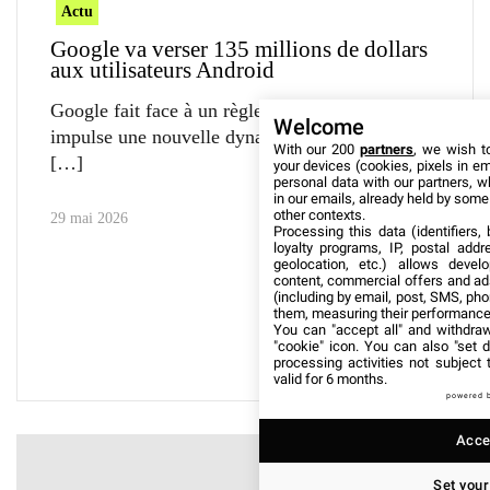
Actu
Google va verser 135 millions de dollars
aux utilisateurs Android
Google fait face à un règlement significatif qui
Welcome
impulse une nouvelle dynamique en matière de
With our 200
partners
, we wish t
your devices (cookies, pixels in em
personal data with our partners, w
in our emails, already held by some o
other contexts.
29 mai 2026
Processing this data (identifiers,
loyalty programs, IP, postal add
geolocation, etc.) allows devel
content, commercial offers and ad
(including by email, post, SMS, pho
them, measuring their performance
You can "accept all" and withdraw
"cookie" icon
. You can also "set d
processing activities not subject
valid for 6 months.
powered 
Accep
Set your