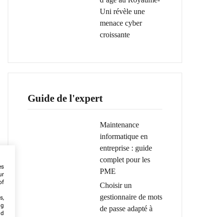
Uni révèle une
menace cyber
croissante
Guide de l'expert
Maintenance
informatique en
entreprise : guide
complet pour les
es
PME
ur
of
Choisir un
gestionnaire de mots
s,
ng
de passe adapté à
nd