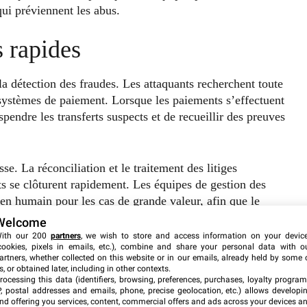
qui préviennent les abus.
 rapides
la détection des fraudes. Les attaquants recherchent toute
s systèmes de paiement. Lorsque les paiements s’effectuent
spendre les transferts suspects et de recueillir des preuves
e. La réconciliation et le traitement des litiges
ts se clôturent rapidement. Les équipes de gestion des
men humain pour les cas de grande valeur, afin que le
Welcome
ith our 200
partners
, we wish to store and access information on your devic
cookies, pixels in emails, etc.), combine and share your personal data with o
 et la sécurité
artners, whether collected on this website or in our emails, already held by some 
s, or obtained later, including in other contexts.
rocessing this data (identifiers, browsing, preferences, purchases, loyalty program
rapide tout en ajoutant des protections silencieuses.
P, postal addresses and emails, phone, precise geolocation, etc.) allows developi
nd offering you services, content, commercial offers and ads across your devices a
 tokenisés et les vérifications de la réputation de