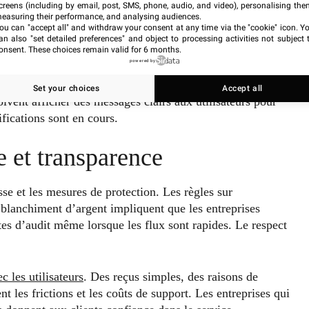
creens (including by email, post, SMS, phone, audio, and video), personalising the
 passer rapidement. Le
comportement suspect
déclenche des
easuring their performance, and analysing audiences.
ou can "accept all" and withdraw your consent at any time via the "cookie" icon
. Y
essaire, pour que la plupart des parcours restent fluides.
an also "set detailed preferences" and object to processing activities not subject 
onsent. These choices remain valid for 6 months.
powered by
ctionner avec une faible latence. La combinaison de
es simples aide à repérer les cas aberrants. Lorsque les
Set your choices
Accept all
vent afficher des messages clairs aux utilisateurs pour
fications sont en cours.
 et transparence
sse et les mesures de protection. Les règles sur
 le blanchiment d’argent impliquent que les entreprises
stes d’audit même lorsque les flux sont rapides. Le respect
 les utilisateurs
. Des reçus simples, des raisons de
nt les frictions et les coûts de support. Les entreprises qui