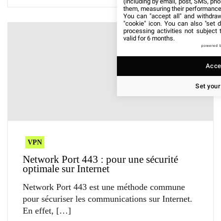
(including by email, post, SMS, pho
them, measuring their performance
You can "accept all" and withdraw
"cookie" icon
. You can also "set d
processing activities not subject
valid for 6 months.
powered 
Accep
Set your
VPN
Network Port 443 : pour une sécurité
optimale sur Internet
Network Port 443 est une méthode commune
pour sécuriser les communications sur Internet.
En effet,