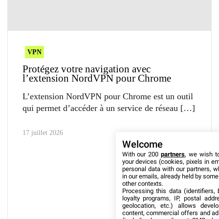
VPN
Protégez votre navigation avec
l’extension NordVPN pour Chrome
L’extension NordVPN pour Chrome est un outil
qui permet d’accéder à un service de réseau
17 juillet 2026
Welcome
With our 200
partners
, we wish t
your devices (cookies, pixels in em
personal data with our partners, w
in our emails, already held by some o
other contexts.
Processing this data (identifiers,
loyalty programs, IP, postal add
geolocation, etc.) allows devel
content, commercial offers and ad