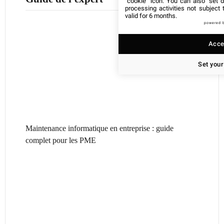
"cookie" icon
. You can also "set d
processing activities not subject
valid for 6 months.
powered 
Accep
Set your
Maintenance informatique en entreprise : guide
complet pour les PME