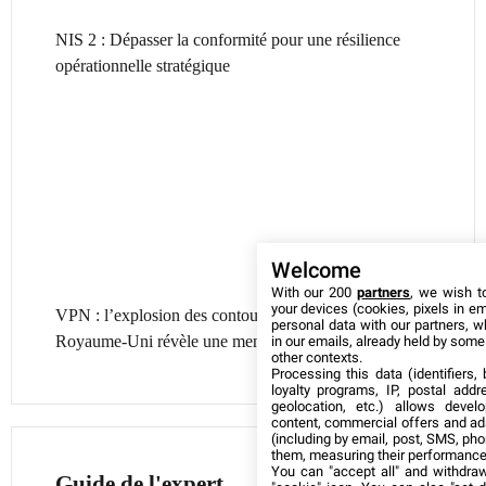
NIS 2 : Dépasser la conformité pour une résilience
opérationnelle stratégique
Welcome
With our 200
partners
, we wish t
your devices (cookies, pixels in em
VPN : l’explosion des contournements d’âge au
personal data with our partners, w
Royaume-Uni révèle une menace cyber croissante
in our emails, already held by some o
other contexts.
Processing this data (identifiers,
loyalty programs, IP, postal add
geolocation, etc.) allows devel
content, commercial offers and ad
(including by email, post, SMS, pho
them, measuring their performance
You can "accept all" and withdraw
Guide de l'expert