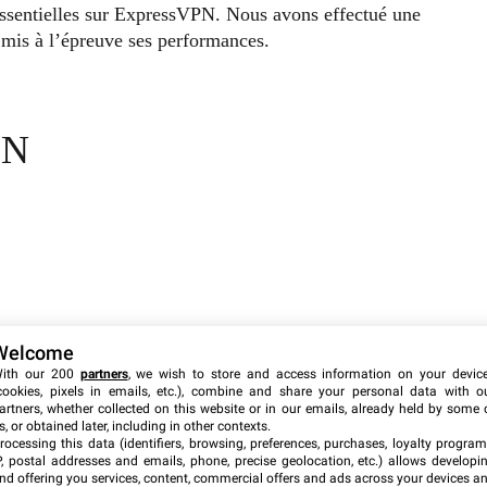
 essentielles sur ExpressVPN. Nous avons effectué une
t mis à l’épreuve ses performances.
PN
Welcome
ith our 200
partners
, we wish to store and access information on your devic
cookies, pixels in emails, etc.), combine and share your personal data with o
artners, whether collected on this website or in our emails, already held by some 
s, or obtained later, including in other contexts.
rocessing this data (identifiers, browsing, preferences, purchases, loyalty program
P, postal addresses and emails, phone, precise geolocation, etc.) allows developi
nd offering you services, content, commercial offers and ads across your devices a