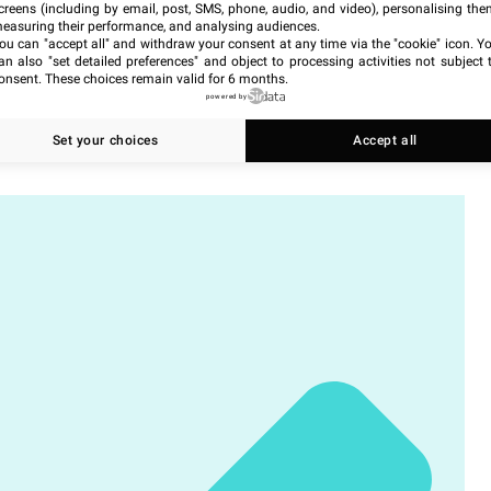
creens (including by email, post, SMS, phone, audio, and video), personalising the
easuring their performance, and analysing audiences.
ou can "accept all" and withdraw your consent at any time via the "cookie" icon
. Y
an also "set detailed preferences" and object to processing activities not subject 
onsent. These choices remain valid for 6 months.
powered by
Set your choices
Accept all