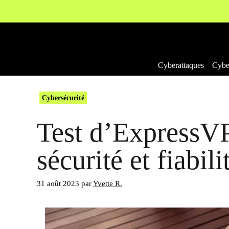
Aller
au
contenu
Cyberattaques
Cyber
Cybersécurité
Test d’ExpressVP
sécurité et fiabili
31 août 2023
par
Yvette R.