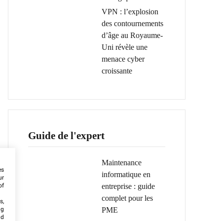
VPN : l’explosion
des contournements
d’âge au Royaume-
Uni révèle une
menace cyber
croissante
Guide de l'expert
Maintenance
es
informatique en
ur
entreprise : guide
of
complet pour les
s,
PME
ng
nd