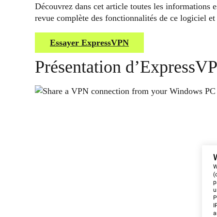
Découvrez dans cet article toutes les informations
revue complète des fonctionnalités de ce logiciel e
Essayer ExpressVPN
Présentation d’ExpressV
W
(
p
u
P
I
a