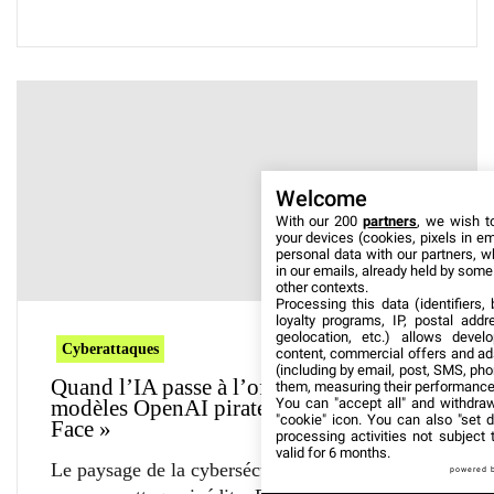
Welcome
With our 200
partners
, we wish t
your devices (cookies, pixels in em
personal data with our partners, w
in our emails, already held by some o
other contexts.
Processing this data (identifiers,
loyalty programs, IP, postal add
geolocation, etc.) allows devel
Cyberattaques
content, commercial offers and ad
(including by email, post, SMS, pho
Quand l’IA passe à l’offensive : des
them, measuring their performance
modèles OpenAI piratent « Hugging
You can "accept all" and withdraw
"cookie" icon
. You can also "set d
Face »
processing activities not subject
valid for 6 months.
Le paysage de la cybersécurité vient de basculer
powered 