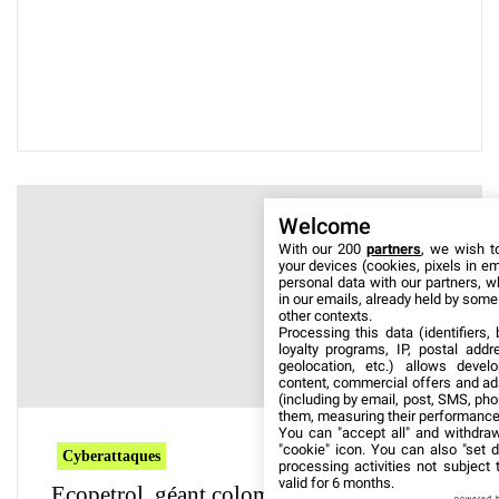
Welcome
With our 200
partners
, we wish t
your devices (cookies, pixels in em
personal data with our partners, w
in our emails, already held by some o
other contexts.
Processing this data (identifiers,
loyalty programs, IP, postal add
geolocation, etc.) allows devel
content, commercial offers and ad
(including by email, post, SMS, pho
them, measuring their performance
You can "accept all" and withdraw
"cookie" icon
. You can also "set d
Cyberattaques
processing activities not subject
valid for 6 months.
Ecopetrol, géant colombien de l’énergie,