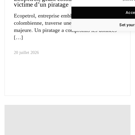
powered 
victime d’un piratage
Accep
Ecopetrol, entreprise emblématique
colombienne, traverse une crise numérique
Set your
majeure. Un piratage a compromis les données
20 juillet 2026