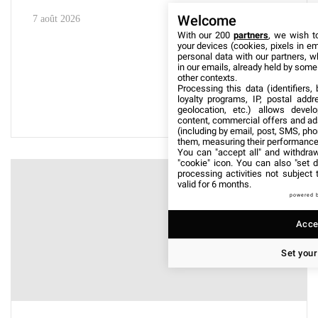
Welcome
7 août 2026
With our 200
partners
, we wish t
your devices (cookies, pixels in em
personal data with our partners, w
in our emails, already held by some o
other contexts.
Processing this data (identifiers,
loyalty programs, IP, postal add
geolocation, etc.) allows devel
content, commercial offers and ad
(including by email, post, SMS, pho
them, measuring their performance
You can "accept all" and withdraw
"cookie" icon
. You can also "set d
processing activities not subject
valid for 6 months.
powered 
Accep
Set your