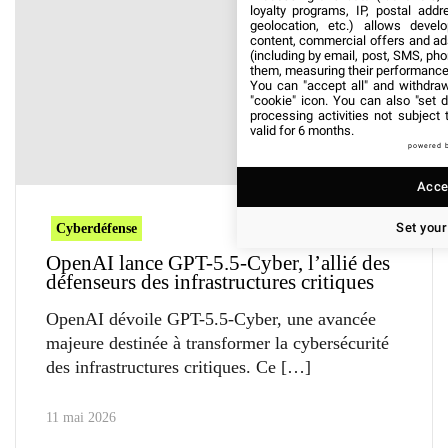
loyalty programs, IP, postal add
geolocation, etc.) allows devel
content, commercial offers and ad
(including by email, post, SMS, pho
them, measuring their performance
You can "accept all" and withdraw
"cookie" icon
. You can also "set d
processing activities not subject
valid for 6 months.
powered 
Accep
Set your
Cyberdéfense
OpenAI lance GPT-5.5-Cyber, l’allié des
défenseurs des infrastructures critiques
OpenAI dévoile GPT-5.5-Cyber, une avancée
majeure destinée à transformer la cybersécurité
des infrastructures critiques. Ce
11 mai 2026