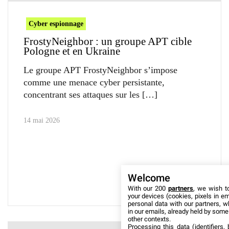
Cyber espionnage
FrostyNeighbor : un groupe APT cible
Pologne et en Ukraine
Le groupe APT FrostyNeighbor s’impose
comme une menace cyber persistante,
concentrant ses attaques sur les
14 mai 2026
Welcome
With our 200
partners
, we wish t
your devices (cookies, pixels in em
personal data with our partners, w
in our emails, already held by some o
other contexts.
Processing this data (identifiers,